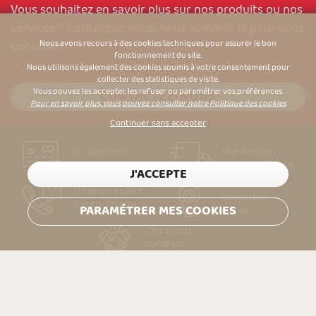
Vous souhaitez en savoir plus sur nos produits ou nos
services ? Contactez-nous, nous sommes là pour vous
conseiller
Nous avons recours à des cookies techniques pour assurer le bon
fonctionnement du site.
Nous utilisons également des cookies soumis à votre consentement pour
collecter des statistiques de visite.
Vous pouvez les accepter, les refuser ou paramétrer vos préférences.
CONTACTEZ-NOUS
Pour en savoir plus, vous pouvez consulter notre Politique des cookies
Continuer sans accepter
Un paiement
Une livraison
sécurisé
simple & efficace
J'ACCEPTE
Des années
Un service client
d'expertise
à votre écoute
PARAMÉTRER MES COOKIES
métier
Des clients
satisfaits