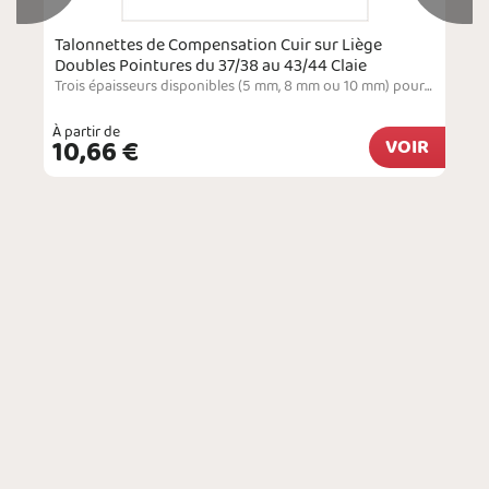
Talonnettes de Compensation Cuir sur Liège
Doubles Pointures du 37/38 au 43/44 Claie
Trois épaisseurs disponibles (5 mm, 8 mm ou 10 mm) pour compenser la longueur inégale d'un membre inférieur et rééquilibrer le bassin. Le cuir en peau luxe apporte douceur et confort. La base en liège est résistante et ferme pour garantir un soutien parfait. Fabrication française.
À partir de
10,66 €
VOIR