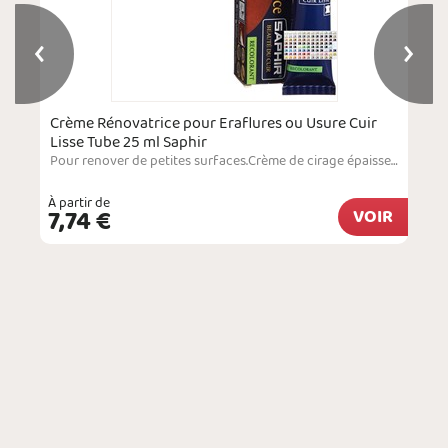
Crème Rénovatrice pour Eraflures ou Usure Cuir
Lisse Tube 25 ml Saphir
Pour renover de petites surfaces.Crème de cirage épaisse conçue pour restaurer le cuir lisse qui laisse apparaitre des imperfections. Le produit s'utilise uniquement pour des retouches sur de petites zones. Il permet de masquer des éraflures, de combler des accrocs au niveau du bout des chaussures ou des coins d'un sac et de recouvrir des brûlures superficielles. Le produit peut s'appliquer aussi bien sur les chaussures et les sacs à main que sur…
À partir de
7,74 €
VOIR