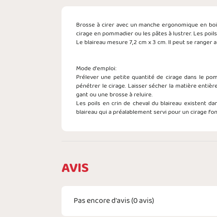
Brosse à cirer avec un manche ergonomique en bois d
cirage en pommadier ou les pâtes à lustrer. Les poil
Le blaireau mesure 7,2 cm x 3 cm. Il peut se ranger
Mode d'emploi:
Prélever une petite quantité de cirage dans le pom
pénétrer le cirage. Laisser sécher la matière entièr
gant ou une brosse à reluire.
Les poils en crin de cheval du blaireau existent dan
blaireau qui a préalablement servi pour un cirage fon
AVIS
Pas encore d'avis (
0
avis)