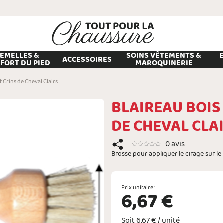
EMELLES &
SOINS VÊTEMENTS &
ACCESSOIRES
FORT DU PIED
MAROQUINERIE
t Crins de Cheval Clairs
BLAIREAU BOIS 
DE CHEVAL CLA
0 avis
Brosse pour appliquer le cirage sur le 
Prix unitaire :
6,67 €
Soit 6,67 € / unité