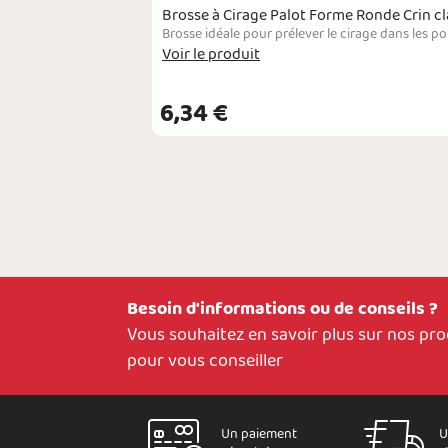
Brosse à Cirage Palot Forme Ronde Crin cl
Brosse pour étaler le cirage, qu'il soit sous forme de crème ou de pâte. La brosse est également parfaite pour appliquer la graisse sur les articles en cuir qui le nécessitent. Son manche est en bois de hêtre et ses poils rigides de couleur claire.
Brosse idéale pour prélever le cirage dans les p
Voir le produit
6,34 €
Besoin d'informations ou de conseils ?
Vous souhaitez en savoir plus sur nos pr
pour vous conseiller
Un paiement
U