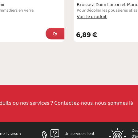
air
Brosse à Daim Laiton et Manc
ommadiers en verre.
Voir le produit
6,89 €
oduits ou nos services ? Contactez-nous, nous sommes là
Des
ne livraison
Un service client
d'e