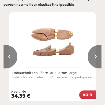
parvenir au meilleur résultat final possible
Embauchoirs en Cèdre Brut Forme Large
Embauchoirs en cèdre brut d'un excellent rapport qualité prix et parfaits pour être insérés dans les chaussures de ville ou les sneakers grâce aux deux mécanismes dont ils disposent. Un geste simple mais essentiel afin de prolonger la durée de vie des souliers. Les embauchoirs aident à éliminer l’humidité naturellement accumulée au cours de la journée, à conserver la forme des chaussures et à assurer un confort durable.&nbsp;Les embauchoirs sont …
À partir de
34,39 €
VOIR