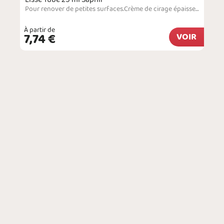
Pour renover de petites surfaces.Crème de cirage épaisse conçue pour restaurer le cuir lisse qui laisse apparaitre des imperfections. Le produit s'utilise uniquement pour des retouches sur de petites zones. Il permet de masquer des éraflures, de combler des accrocs au niveau du bout des chaussures ou des coins d'un sac et de recouvrir des brûlures superficielles. Le produit peut s'appliquer aussi bien sur les chaussures et les sacs à main que sur…
À partir de
7,74 €
VOIR