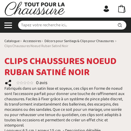
Catalogue
>
Accessoires
>
Décors pour Santiags & Clips pour Chaussures
>
Clips Chaussures Noeud Ruban Satiné Noir
CLIPS CHAUSSURES NOEUD
RUBAN SATINÉ NOIR
0 avis
Fabriqués dans un satin lisse et soyeux, ces clips en forme de noeud
sont l'accessoire parfait pour donner une touche de raffinement aux
chaussures. Faciles à fixer grâce à un système de pince plate discret,
ils transforment instantanément des ballerines, des escarpins, des
mocassins ou des sandales. Que ce soit pour un mariage, une soirée
ou pour rehausser une tenue du quotidien, ces clips sont adaptés à
toutes les occasions et permettent de créer un effet chic et
intemporel.
Longueur 6,5 cm. Largeur 1,5 cm.
› Description détaillée