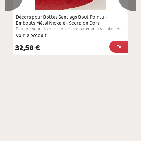
Décors pour Bottes Santiags Bout Pointu -
Embouts Métal Nickelé - Scorpion Doré
Pour personnaliser les bottes et ajouter un style plus rock.Embouts pour bottes Santiags en métal nickelé, ornés d'un scorpion doré en relief. Véritable symbol de force intérieure, de combativité et de virilité, le scorpion apporte une identité puissante et un caractère distinct aux bottes.Conçus en métal résistant à l'oxydation, ces embouts offrent une finition subtilement détaillée avec un relief travaillé pour mettre en valeur les pinces et la…
Voir le produit
32,58 €