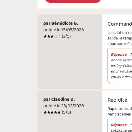
par
Bénédicte G.
Commande
publié le 15/05/2026
La solution re
(
3
/5)
solide, le tam
chaussure. Par
Réponse
N
donné satisf
les ingrédie
pour vous ai
couleur des 
par
Claudine D.
Rapidité
publié le 23/02/2026
Rapidité, prod
(
5
/5)
remplacement 
Réponse
satisfaite d