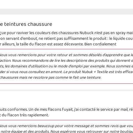
 teintures chaussure
çue pour raviver les couleurs des chaussures Nubuck n’est pas en spray mais 
pon servant d'embout, ne retient pas suffisamment le produit : le liquide cou
 ailleurs, la taille du flacon est assez décevante. Bien cordialement
ous vous remercions pour votre retour et sommes désolés d'apprendre que le
action. Nous recommandons de lire les descriptions des produits qui donnent 
nts, les domaines d'utilisation ou le mode d'emploi par exemple. Nous sommes 
der si vous nous consultez en amont. Le produit Nubuk + Textile est très effica
chaussures mais ne recolore pas comme le fait une teinture.
uits conformes. Un de mes flacons fuyait, j'ai contacté le service par mail, r
du flacon très rapidement.
Nous vous remercions beaucoup pour votre message et sommes ravis que vou
e notre équipe et des produits. Nous espérons vous retrouver sur notre boutiqu