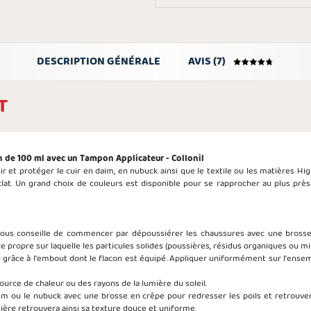
DESCRIPTION GÉNÉRALE
AVIS (7)
T
on de 100 ml avec un Tampon Applicateur - Collonil
 et protéger le cuir en daim, en nubuck ainsi que le textile ou les matières Hig
'éclat. Un grand choix de couleurs est disponible pour se rapprocher au plus près
ous conseille de commencer par dépoussiérer les chaussures avec une brosse à
 propre sur laquelle les particules solides (poussières, résidus organiques ou m
re grâce à l'embout dont le flacon est équipé. Appliquer uniformément sur l'ensem
 source de chaleur ou des rayons de la lumière du soleil.
im ou le nubuck avec une brosse en crêpe pour redresser les poils et retrouve
tière retrouvera ainsi sa texture douce et uniforme.