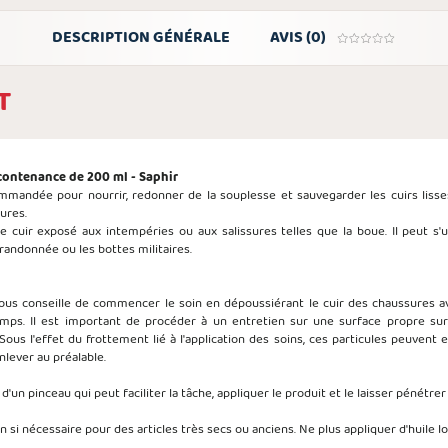
DESCRIPTION GÉNÉRALE
AVIS (0)
T
 contenance de 200 ml - Saphir
mmandée pour nourrir, redonner de la souplesse et sauvegarder les cuirs lisses
ures.
cuir exposé aux intempéries ou aux salissures telles que la boue. Il peut s'util
andonnée ou les bottes militaires.
us conseille de commencer le soin en dépoussiérant le cuir des chaussures ave
temps. Il est important de procéder à un entretien sur une surface propre sur l
ous l'effet du frottement lié à l'application des soins, ces particules peuvent e
lever au préalable.
'un pinceau qui peut faciliter la tâche, appliquer le produit et le laisser pénétre
 si nécessaire pour des articles très secs ou anciens. Ne plus appliquer d'huile lor