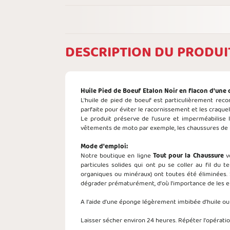
DESCRIPTION DU PRODUI
Huile Pied de Boeuf Etalon Noir en flacon d'une
L'huile de pied de boeuf est particulièrement reco
parfaite pour éviter le racornissement et les craquel
Le produit préserve de l'usure et imperméabilise le 
vêtements de moto par exemple, les chaussures de r
Mode d'emploi:
Notre boutique en ligne
Tout pour la Chaussure
vo
particules solides qui ont pu se coller au fil du 
organiques ou minéraux) ont toutes été éliminées. S
dégrader prématurément, d'où l'importance de les en
A l'aide d'une éponge légèrement imbibée d'huile ou d
Laisser sécher environ 24 heures. Répéter l'opération