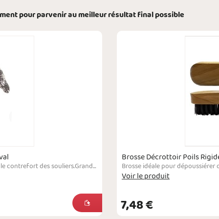
ément pour parvenir au meilleur résultat final possible
val
Brosse Décrottoir Poils Rigid
Pour se chausser avec aisance et pour protéger le contrefort des souliers.Grand chausse-pied d'une longueur d'environ 70 cm, très pratique pour mettre ses chaussures en restant debout sans pour autant avoir besoin de se baisser. Cet accessoire allie fonctionnalité, élégance et durabilité. La poignée en forme de tête de cheval offre une bonne prise en main et une touche esthétique raffinée. La tige est en bois laqué. Une lanière est fixée sur la t…
Voir le produit
7,48 €