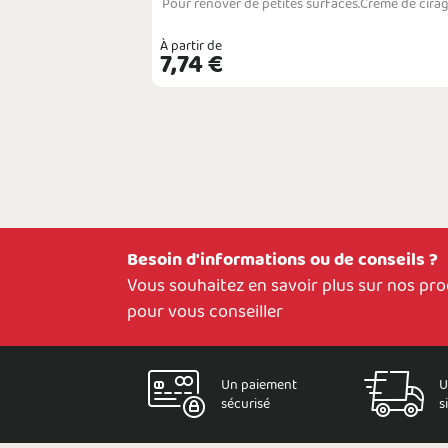
Pour raviver la couleur des chaussures en daim, nubuck ou en textile.Produit liquide conçu pour régénèrer et redonner de la profondeur à la couleur des chaussures en daim, en nubuck, en textile ou matières High-Tech. Le produit s'applique facilement grâce à l'embout en éponge et n'altère pas les différentes matières en les durcissant par exemple. Il permet de corriger des petites différences de coloration sur des zones devenues ternes car plus ex…
À partir de
VOIR
7,74 €
Besoin d'informations ou de conseils ?
Vous souhaitez en savoir plus sur nos pr
pour vous conseiller
Un paiement
U
sécurisé
s