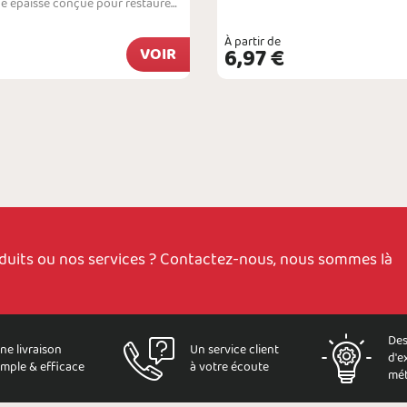
Pour renover de petites surfaces.Crème de cirage épaisse conçue pour restaurer le cuir lisse qui laisse apparaitre des imperfections. Le produit s'utilise uniquement pour des retouches sur de petites zones. Il permet de masquer des éraflures, de combler des accrocs au niveau du bout des chaussures ou des coins d'un sac et de recouvrir des brûlures superficielles. Le produit peut s'appliquer aussi bien sur les chaussures et les sacs à main que sur…
À partir de
VOIR
6,97 €
oduits ou nos services ? Contactez-nous, nous sommes là
Des
ne livraison
Un service client
d'e
imple & efficace
à votre écoute
mét