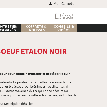
Mon Compte
Aucun
article
ENTRETIEN
COFFRETS &
CONSEILS &
CANAPÉS
TROUSSES
VIDÉOS
 BOEUF ETALON NOIR
Boeuf pour adoucir, hydrater et protéger le cuir
naturelle. Le produit va permettre de nourrir le cuir
téger grâce à ses propriétés imperméabilisantes. Il
uir desséché afin d'éviter qu'il ne se déchire ou
idéale pour le cuir de sellerie, les harnais, les bottes de
e.
› Description détaillée