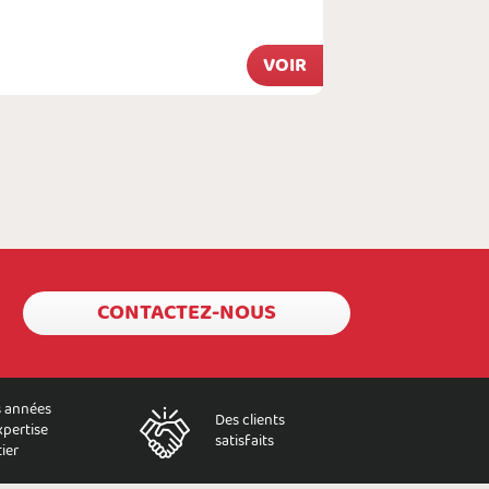
À partir de
VOIR
6,29 €
CONTACTEZ-NOUS
 années
Des clients
xpertise
satisfaits
ier