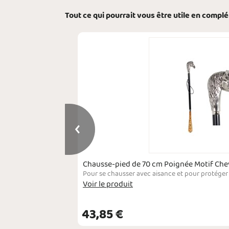
Tout ce qui pourrait vous être utile en compl
Chausse-pied de 70 cm Poignée Motif Che
Lacets adaptés pour les chaussures destinées aux activités sportives telles que la randonnée par exemple. Conçus pour durer, ils sont résistants aux frottements, aux déchirures et à l'usure. Les lacets sont disponibles en rouge ou noir. Leur diamètre est de 3 mm. Ils sont vendus à la paire.
Voir le produit
VOIR
43,85 €