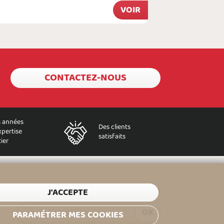
À partir de
VOIR
4,48 €
CONTACTEZ-NOUS
 années
Des clients
xpertise
satisfaits
ier
RECEVEZ NOS CONSEILS ET BONS PLANS
J'ACCEPTE
OK
PARAMÉTRER MES COOKIES