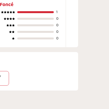
 Foncé
1
0
0
0
0
s