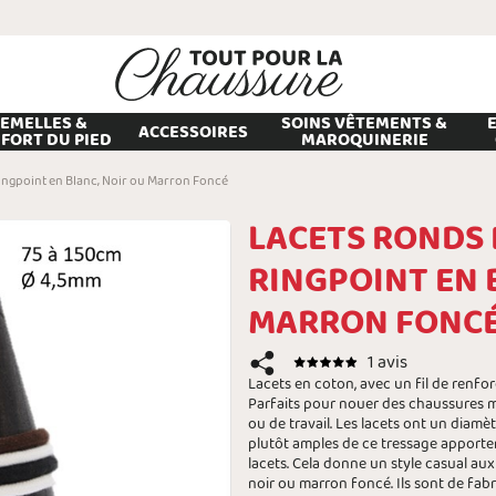
EMELLES &
SOINS VÊTEMENTS &
ACCESSOIRES
FORT DU PIED
MAROQUINERIE
Ringpoint en Blanc, Noir ou Marron Foncé
LACETS RONDS 
RINGPOINT EN 
MARRON FONC
1 avis
Lacets en coton, avec un fil de renfor
Parfaits pour nouer des chaussures m
ou de travail. Les lacets ont un diamè
plutôt amples de ce tressage apporten
lacets. Cela donne un style casual aux
noir ou marron foncé. Ils sont de fabr