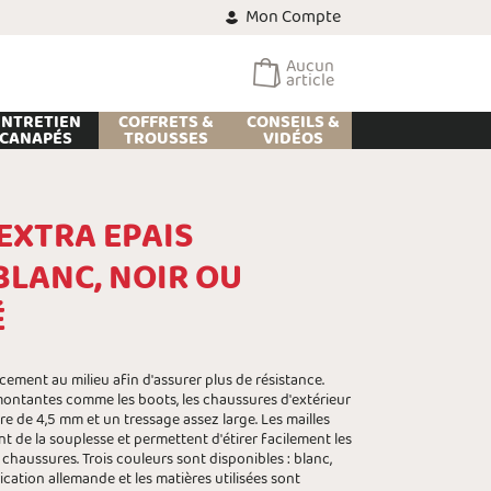
Mon Compte
Aucun
article
ENTRETIEN
COFFRETS &
CONSEILS &
CANAPÉS
TROUSSES
VIDÉOS
EXTRA EPAIS
BLANC, NOIR OU
É
cement au milieu afin d'assurer plus de résistance.
ontantes comme les boots, les chaussures d'extérieur
tre de 4,5 mm et un tressage assez large. Les mailles
t de la souplesse et permettent d'étirer facilement les
 chaussures. Trois couleurs sont disponibles : blanc,
ication allemande et les matières utilisées sont