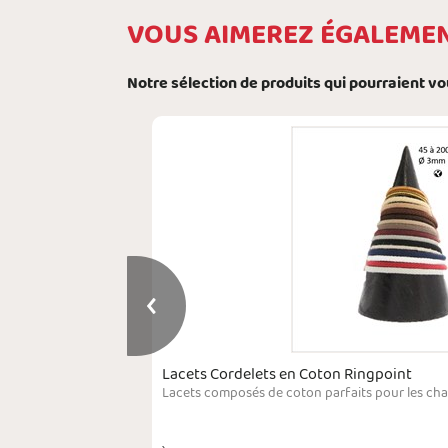
VOUS AIMEREZ ÉGALEME
Notre sélection de produits qui pourraient v
Lacets Cordelets en Coton Ringpoint
Lacets fantaisie en coton qui s'adaptent parfaitement aux sneakers Veja, Adidas, Nike, Converse, Reebok ou Vans. De nombreux coloris sont disponibles pour varier les plaisirs et donner à votre tenue vestimentaire le petit détail qui fait toute la différence. De qualité, 100 % coton, les lacets sont vendus à la paire.