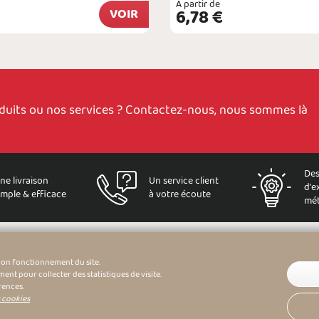
À partir de
VOIR
6,78 €
oduits ou nos services ? Contactez-nous, nous sommes là
Des
ne livraison
Un service client
d'e
imple & efficace
à votre écoute
mét
bon fonctionnement du site.
nt pour collecter des statistiques de visite.
rences.
s cookies