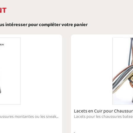
NT
ous intéresser pour compléter votre panier
Lacets en Cuir pour Chaussur
Lacets composés de coton parfaits pour les chaussures montantes ou les sneakers et pour assurer un style à la fois naturel et élégant.Les lacets D 47 Jaune et D 48 Or correspondent aux lacets sur les chaussures Timberland ou Caterpillar. Leur diamètre est de 3 mm et le tressage est serré. La longueur des lacets s'échelonne de 45 cm à 200 cm, ce qui offre la possibilité de les utiliser pour les bottes, les chaussures de sport ou sneakers (AdidasNM…