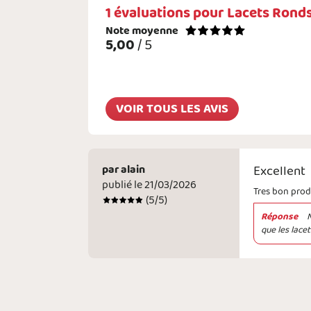
1
évaluations pour
Lacets Ronds
Note moyenne
5,00
/ 5
VOIR TOUS LES AVIS
par
alain
Excellent
publié le 21/03/2026
Tres bon produ
(
5
/5)
Réponse
que les lacet