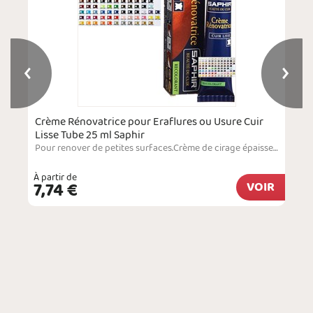
Crème Rénovatrice pour Eraflures ou Usure Cuir
Lisse Tube 25 ml Saphir
Pour renover de petites surfaces.Crème de cirage épaisse conçue pour restaurer le cuir lisse qui laisse apparaitre des imperfections. Le produit s'utilise uniquement pour des retouches sur de petites zones. Il permet de masquer des éraflures, de combler des accrocs au niveau du bout des chaussures ou des coins d'un sac et de recouvrir des brûlures superficielles. Le produit peut s'appliquer aussi bien sur les chaussures et les sacs à main que sur…
À partir de
7,74 €
VOIR