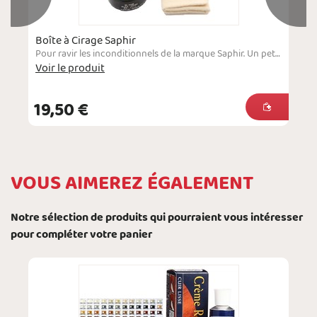
Boîte à Cirage Saphir
Pour ravir les inconditionnels de la marque Saphir. Un petit coffret qui renferme une crème de cirage enrichie à la cire d'abeille et des accessoires de qualité. Le coffret est facile à glisser dans une boîte à gants de la voiture ou dans un sac de voyage lorsqu'on part en déplacement afin de toujours être en possession des articles indispensables au bon entretien du cuir lisse.
Voir le produit
19,50 €
VOUS AIMEREZ ÉGALEMENT
Notre sélection de produits qui pourraient vous intéresser
pour compléter votre panier