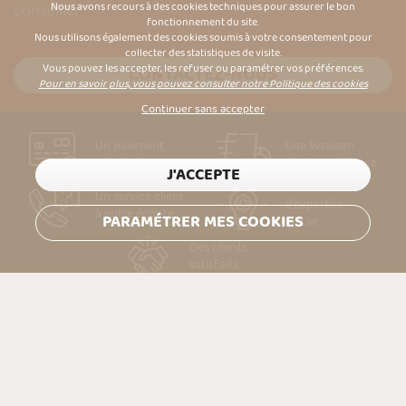
conseiller
Nous avons recours à des cookies techniques pour assurer le bon
fonctionnement du site.
Nous utilisons également des cookies soumis à votre consentement pour
collecter des statistiques de visite.
Vous pouvez les accepter, les refuser ou paramétrer vos préférences.
CONTACTEZ-NOUS
Pour en savoir plus, vous pouvez consulter notre Politique des cookies
Continuer sans accepter
Un paiement
Une livraison
sécurisé
simple & efficace
J'ACCEPTE
Des années
Un service client
d'expertise
à votre écoute
PARAMÉTRER MES COOKIES
métier
Des clients
satisfaits