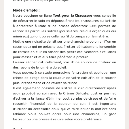
telles que les canapés par exemple.
Mode d'emploi:
Notre boutique en ligne
Tout pour la Chaussure
vous conseille
de démarrer le soin en dépoussiérant les chaussures ou l’article
à entretenir à l’aide d’une brosse décrottoir. Ceci permet de
retirer les particules solides (poussières, résidus organiques oui
minéraux) qui ont pu se coller au fil du temps sur la matière.
Mettre une noisette de lait sur une chamoisine ou un chiffon en
coton doux qui ne peluche pas. Frotter délicatement l'ensemble
de l'article en cuir en faisant des petits mouvements circulaires
pour masser et mieux faire pénétrer le produit.
Laisser sécher naturellement, loin d'une source de chaleur ou
des rayons de la lumière du soleil.
Vous pouvez à ce stade poursuivre l’entretien et appliquer une
crème de cirage dans la couleur de votre cuir afin de le nourrir
plus intensément et de raviver sa teinte.
Il est également possible de lustrer le cuir directement après
avoir procédé au soin avec la Crème Délicate. Lustrer permet
d'activer la brillance, d'éliminer tout surplus de cirage et de faire
ressortir l'intensité de la couleur du cuir. Il est important
d'utiliser un accessoire doux qui va faire briller la matière sans
l'abîmer. Vous pouvez opter pour une chamoisine, un gant
lustreur ou une brosse à reluire selon votre préférence.