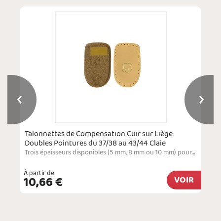
Talonnettes de Compensation Cuir sur Liège
Doubles Pointures du 37/38 au 43/44 Claie
Trois épaisseurs disponibles (5 mm, 8 mm ou 10 mm) pour compenser la longueur inégale d'un membre inférieur et rééquilibrer le bassin. Le cuir en peau luxe apporte douceur et confort. La base en liège est résistante et ferme pour garantir un soutien parfait. Fabrication française.
À partir de
10,66 €
VOIR