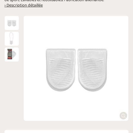
de sport. Lavables et réutilisables. Fabrication allemande.
› Description détaillée