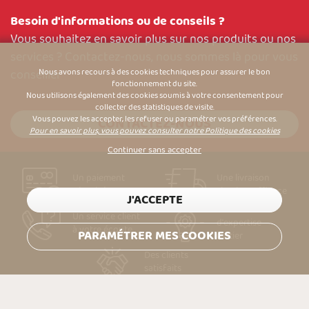
Besoin d'informations ou de conseils ?
Vous souhaitez en savoir plus sur nos produits ou nos
services ? Contactez-nous, nous sommes là pour vous
conseiller
Nous avons recours à des cookies techniques pour assurer le bon
fonctionnement du site.
Nous utilisons également des cookies soumis à votre consentement pour
collecter des statistiques de visite.
Vous pouvez les accepter, les refuser ou paramétrer vos préférences.
CONTACTEZ-NOUS
Pour en savoir plus, vous pouvez consulter notre Politique des cookies
Continuer sans accepter
Un paiement
Une livraison
sécurisé
simple & efficace
J'ACCEPTE
Des années
Un service client
d'expertise
à votre écoute
PARAMÉTRER MES COOKIES
métier
Des clients
satisfaits