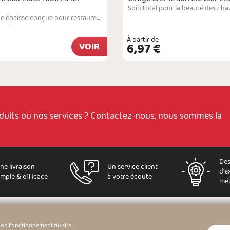
Pour renover de petites surfaces.Crème de cirage épaisse conçue pour restaurer le cuir lisse qui laisse apparaitre des imperfections. Le produit s'utilise uniquement pour des retouches sur de petites zones. Il permet de masquer des éraflures, de combler des accrocs au niveau du bout des chaussures ou des coins d'un sac et de recouvrir des brûlures superficielles. Le produit peut s'appliquer aussi bien sur les chaussures et les sacs à main que sur…
À partir de
VOIR
6,97 €
oduits ou nos services ? Contactez-nous, nous sommes là
Des
ne livraison
Un service client
d'e
imple & efficace
à votre écoute
mét
bon fonctionnement du site.