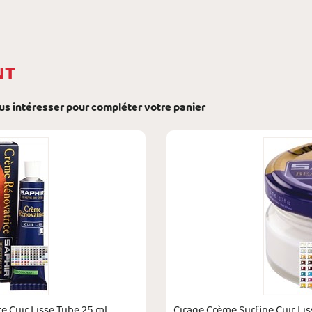
NT
ous intéresser pour compléter votre panier
e Cuir Lisse Tube 25 ml
Cirage Crème Surfine Cuir Li