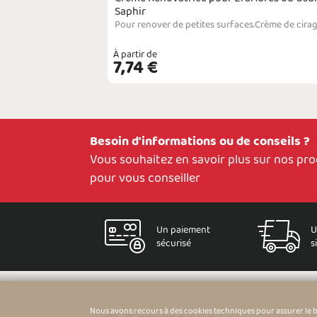
Saphir
Pour raviver la couleur des chaussures en daim, nubuck ou en textile.Produit liquide conçu pour régénèrer et redonner de la profondeur à la couleur des chaussures en daim, en nubuck, en textile ou matières High-Tech. Le produit s'applique facilement grâce à l'embout en éponge et n'altère pas les différentes matières en les durcissant par exemple. Il permet de corriger des petites différences de coloration sur des zones devenues ternes car plus ex…
À partir de
VOIR
7,74 €
Besoin d'informations ou de conseils ?
Vous souhaitez en savoir plus sur nos pr
pour vous conseiller
Un paiement
U
sécurisé
s
Nous avons recours à des cookies techniques pour assurer le 