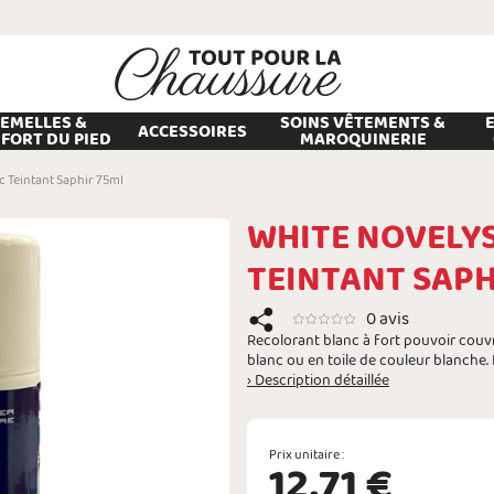
EMELLES &
SOINS VÊTEMENTS &
ACCESSOIRES
FORT DU PIED
MAROQUINERIE
c Teintant Saphir 75ml
WHITE NOVELYS
TEINTANT SAPH
0 avis
Recolorant blanc à fort pouvoir couvra
blanc ou en toile de couleur blanche.
› Description détaillée
Prix unitaire :
12,71 €