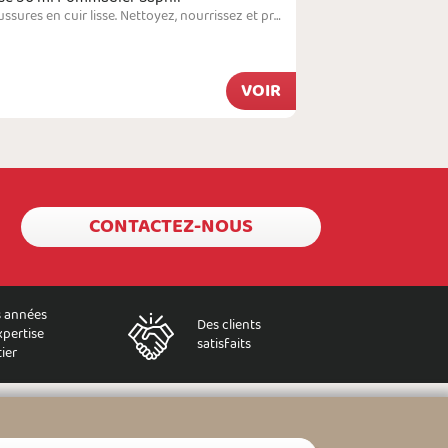
Couleurs
Soin total pour la beauté des chaussures en cuir lisse. Nettoyez, nourrissez et protégez vos souliers en un seul geste grâce à la Crème Surfine Pommadier Saphir.Enrichie en cire d'abeille qui est reconnue pour ses propriétés imperméabilisantes et pour son rendu brillant, la crème de cirage protège le cuir contre l'humidité et lui assure une brillance éclatante une fois lustré.La présence d'huile d'amande dans la composition du produit permet d'hy…
À partir de
VOIR
6,29 €
CONTACTEZ-NOUS
 années
Des clients
xpertise
satisfaits
ier