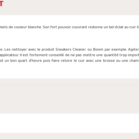
T
ets de couleur blanche. Son fort pouvoir couvrant redonne un bel éclat au cuir li
. Les nettoyer avec le produit Sneakers Cleaner ou Boom par exemple. Agiter le
plicateur. Il est fortement conseillé de ne pas mettre une quantité trop importa
duit un bon quart d’heure puis faire reluire le cuir avec une brosse ou une chamo